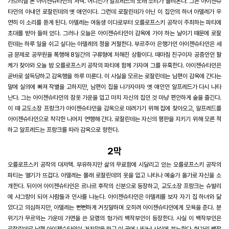
가브리엘 폰 아이젠슈타인의 저택. 어디선가 알프레드의 노래 소리가 들려온다. 그는 아이젠슈
타인의 아내인 로잘린데의 옛 애인이다. 그런데 로잘린데가 아닌 이 집안의 하녀 아델레가 우
연히 이 소리를 듣게 된다. 아델레는 여동생 이다로부터 오를로프스키 공작이 주최하는 파티에
초대를 받아 들떠 있다. 그러나 오늘은 아이젠슈타인이 감옥에 가야 하는 날이기 때문에 로잘
린데는 하루 일을 쉬고 싶다는 아델레의 청을 거절한다. 부르주아 은행가인 아이젠슈타인은 세
금 문제로 공무원을 폭행해 8일간의 구류형에 처해진 상황이다. 때마침 친구이자 공증인인 팔
케가 찾아와 오늘 밤 오를로프스키 공작의 파티에 함께 가자며 그를 유혹한다. 아이젠슈타인은
곧바로 설득당하고 감옥행을 하루 미룬다. 이 사실을 모르는 로잘린데는 남편이 감옥에 간다는
말에 실의에 빠져 작별을 고하지만, 남편이 집을 나가자마자 옛 애인인 알프레드가 다시 나타
난다. 그는 아이젠슈타인의 잠옷 가운을 입고 마치 자신의 집인 것 마냥 편안하게 술을 즐긴다.
이 때 교도소장 프랑크가 아이젠슈타인을 감옥으로 데려가기 위해 집에 찾아오고, 알프레드를
아이젠슈타인으로 착각한 나머지 연행해 간다. 로잘린데는 자신의 평판을 지키기 위해 모른 척
하고 알프레드는 프랑크를 따라 감옥으로 향한다.
2막
오를로프스키 공작의 대저택. 부유하지만 삶의 무료함에 시달리고 있는 오를로프스키 공작의
파티는 열기가 뜨겁다. 아델레는 몰래 로잘린데의 옷을 입고 나타나 예술가 올가로 자신을 소
개한다. 뒤이어 아이젠슈타인은 르나르 후작의 신분으로 등장하고, 교도소장 프랑크는 슈발리
에 샤그랑이 되어 사람들과 인사를 나눈다. 아이젠슈타인은 아델레를 보자 자기 집 하녀와 닮
았다고 의심하지만, 아델레는 뻔뻔하게 거짓말하며 오히려 아이젠슈타인에게 모욕을 준다. 분
위기가 무르익는 가운데 가면을 쓴 묘령의 헝가리 백작부인이 등장한다. 사실 이 백작부인은
로잘린데로 남편 아이젠슈타인이 거짓말을 하고 이 곳에 나타난 사실에 분노한다. 헝가리 백작