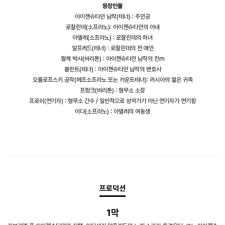
등장인물
아이젠슈타인 남작(테너) : 주인공
로잘린데(소프라노): 아이젠슈타인의 아내
아델레(소프라노) : 로잘린데의 하녀
알프레드(테너) : 로잘린데의 전 애인
팔케 박사(바리톤) : 아이젠슈타인 남작의 친rn
블린트(테너) : 아이젠슈타인 남작의 변호사
오를로프스키 공작(메조소프라노 또는 카운트테너): 러시아의 젊은 귀족
프랑크(바리톤) : 형무소 소장
프로쉬(연기자) : 형무소 간수 / 일반적으로 성악가가 아닌 연기자가 연기함
이다(소프라노) : 아델레의 여동생​
프로덕션
1막