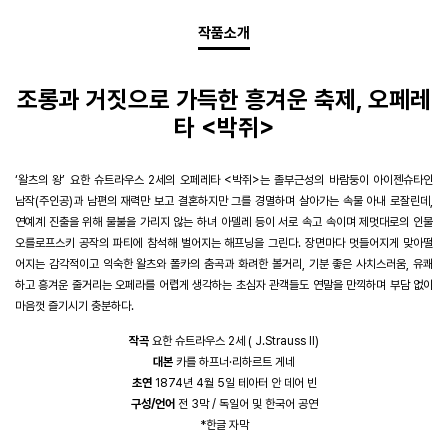
작품소개
조롱과 거짓으로 가득한 흥겨운 축제, 오페레
타 <박쥐>
‘왈츠의 왕’ 요한 슈트라우스 2세의 오페레타 <박쥐>는 졸부근성의 바람둥이 아이젠슈타인
남작(주인공)과 남편의 재력만 보고 결혼하지만 그를 경멸하며 살아가는 속물 아내 로잘린데,
연예계 진출을 위해 물불을 가리지 않는 하녀 아델레 등이 서로 속고 속이며 제멋대로의 인물
오를로프스키 공작의 파티에 참석해 벌어지는 해프닝을 그린다. 장면마다 멋들어지게 맞아떨
어지는 감각적이고 익숙한 왈츠와 폴카의 춤곡과 화려한 볼거리, 기분 좋은 사치스러움, 유쾌
하고 흥겨운 줄거리는 오페라를 어렵게 생각하는 초심자 관객들도 연말을 만끽하며 부담 없이
마음껏 즐기시기 충분하다.​
작곡
요한 슈트라우스 2세 ( J.Strauss Ⅱ)
대본
카를 하프너·리하르트 게네
초연
1874년 4월 5일 테아터 안 데어 빈
구성/언어
전 3막 / 독일어 및 한국어 공연
*한글 자막