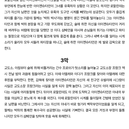
부인에게 한눈에 반한 아이젠슈타인이 그녀를 유혹하자 상황은 더 꼬인다. 하지만 로잘린데는
그가 자신의 남편인 것을 눈치채고 유혹의 도구인 시계를 빼앗는데 성공한다. 모두가 즐겁게
파티를 즐기는 가운데 팔케는 ‘박쥐 박사’라는 별명이 생긴 연유를 털어놓는다. 그는 아이젠슈
타인과 함께 박쥐 분장을 하고 가장 무도회에 갔었고, 술에 취한 자신을 아이젠슈타인이 거리
에 버려두는 바람에 망신을 당했던 것 이다. 샴페인을 마시며 손님들의 취기는 더해지고 파티
는 절정으로 치닫으며 다 함께 왈츠에 맞춰 흥겹게 춤을 춘다. 그러나 새벽 6시를 알리는 시계
소리가 울리자 모두 서둘러 파티장을 떠나고, 술에 취한 아이젠슈타인은 제 발로 감옥으로 향
한다.
3막
교도소. 아침부터 술에 취해 비틀거리는 간수 프로쉬가 헛소리를 늘어놓고 교도소장 프랑크 역
시 전날 밤의 과음에 힘들어하고 있다. 이때 아델레와 이다가 프랑크를 찾아와 아델레에 대한
후원을 부탁한다. 한편, 감옥에 찾아온 아이젠슈타인은 자신의 새 친구인 슈발리에 샤그랑이
사실은 교도소장 프랑크라는 사실을 알게 되자 깜짝 놀란다. 그리고 자신이 이미 체포되어 있
다는 사실에 어리둥절해 한다. 뒤이어 로잘린데도 이 곳에 도착하고 아이젠슈타인은 아내의 부
정을 의심하고 분노에 차 복수를 외친다. 이때 로잘린데가 시계를 들이밀며 간밤에 있었던 일
로 남편을 비난한다. 그제서야 그는 자신의 아내가 바로 헝가리 백작부인이었음을 알게 되고,
팔케는 박쥐의 통쾌한 복수극이 성공했다는 사실에 기뻐한다. 결국 모든 거짓과 부정이 들통
나지만 모두가 샴페인을 탓하며 웃음 속에 화해한다.​