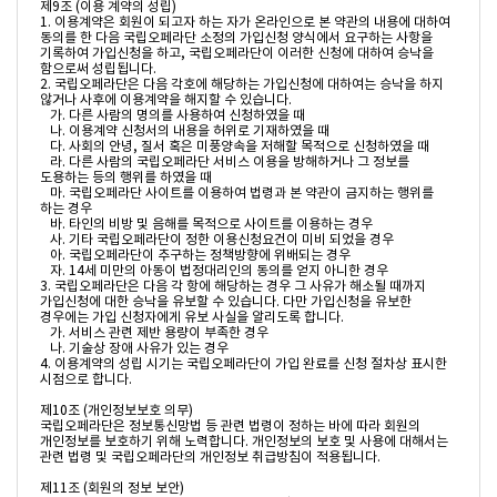
제9조 (이용 계약의 성립)

1. 이용계약은 회원이 되고자 하는 자가 온라인으로 본 약관의 내용에 대하여 
동의를 한 다음 국립오페라단 소정의 가입신청 양식에서 요구하는 사항을 
기록하여 가입신청을 하고, 국립오페라단이 이러한 신청에 대하여 승낙을 
함으로써 성립됩니다.

2. 국립오페라단은 다음 각호에 해당하는 가입신청에 대하여는 승낙을 하지 
않거나 사후에 이용계약을 해지할 수 있습니다.

   가. 다른 사람의 명의를 사용하여 신청하였을 때

   나. 이용계약 신청서의 내용을 허위로 기재하였을 때

   다. 사회의 안녕, 질서 혹은 미풍양속을 저해할 목적으로 신청하였을 때

   라. 다른 사람의 국립오페라단 서비스 이용을 방해하거나 그 정보를 
도용하는 등의 행위를 하였을 때

   마. 국립오페라단 사이트를 이용하여 법령과 본 약관이 금지하는 행위를 
하는 경우

   바. 타인의 비방 및 음해를 목적으로 사이트를 이용하는 경우

   사. 기타 국립오페라단이 정한 이용신청요건이 미비 되었을 경우

   아. 국립오페라단이 추구하는 정책방향에 위배되는 경우

   자. 14세 미만의 아동이 법정대리인의 동의를 얻지 아니한 경우

3. 국립오페라단은 다음 각 항에 해당하는 경우 그 사유가 해소될 때까지 
가입신청에 대한 승낙을 유보할 수 있습니다. 다만 가입신청을 유보한 
경우에는 가입 신청자에게 유보 사실을 알리도록 합니다.

   가. 서비스 관련 제반 용량이 부족한 경우

   나. 기술상 장애 사유가 있는 경우

4. 이용계약의 성립 시기는 국립오페라단이 가입 완료를 신청 절차상 표시한 
시점으로 합니다.

제10조 (개인정보보호 의무)

국립오페라단은 정보통신망법 등 관련 법령이 정하는 바에 따라 회원의 
개인정보를 보호하기 위해 노력합니다. 개인정보의 보호 및 사용에 대해서는 
관련 법령 및 국립오페라단의 개인정보 취급방침이 적용됩니다.

제11조 (회원의 정보 보안)
