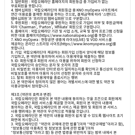
3. 일반회원 : 국립오페라단 홈페이지의 회원등급 중 가입비가 없는 
무료회원을 뜻합니다.

4. 멤버십회원 : 국립오페라단의 회원등급 중 KNO myOpera 사이트에서 
연간 이용료를 결제한 회원을 뜻하는 것으로, 결제금액에 따라 ‘스탠다드 
멤버십회원’과 ‘프리미엄 멤버십회원’으로 구분합니다.

5. 후원회원 : 국립오페라단을 후원하는 회원으로 가입비 여부 및 후원금액에 
따라 ‘Chairman’, ‘Parton’, ‘Affiliate’ 회원으로 구분합니다.  

6. 홈페이지 : 국립오페라단 기관 및 사업 소개, 교육 및 참여 프로그램 신청을 
위한 대표 홈페이지(https://www.nationalopera.org)를 뜻합니다.

7. KNO myOpera : 현장공연 생중계 라이브(LIVE) 및 VOD 서비스를 
제공하는 온라인 스트리밍 사이트(https://www.knomyopera.org)를 
뜻합니다.

8. 가입: 국립오페라단이 제공하는 회원가입 신청서 양식에 해당 정보를 
기입하고, 본 약관에 동의하여 서비스 이용계약을 체결하는 행위

9. ID: 회원식별과 회원의 서비스 이용을 위하여 회원이 신청하고 
국립오페라단이 승인하는 문자 및 숫자의 조합

10. 비밀번호: 이용자와 인터넷 ID가 일치하는지를 확인하고 통신상의 자신의 
비밀보호를 위하여 이용자 자신이 선정한 문자와 숫자의 조합

11. 탈퇴: 회원이 이용계약을 종료시키는 행위

12. 본 약관에서 정의하지 않은 용어는 개별서비스에 대한 별도 약관 및 
이용규정에서 정의합니다.

제3조 (약관의 효력과 변경)

1. 국립오페라단은 회원이 본 약관 내용에 동의하는 것을 조건으로 회원에게 
국립오페라단 회원 서비스를 제공할 것이며, 회원이 본 약관의 내용에 
동의하는 경우, 국립오페라단의 본 서비스 제공 행위 및 회원의 본 서비스 
사용 행위에는 본 약관이 우선적으로 적용될 것입니다.

2. 국립오페라단은 본 약관의 내용을 회원이 쉽게 알 수 있도록 웹사이트 초기 
화면에 게시합니다.

3. 국립오페라단은 “약관의 규제에 관한 법률”(이하 “약관규제법”이라고 함), 
“정보통신망 이용촉진 및 정보보호 등에 관한 법률”(이하 
“정보통신망법”이라고 함) 등 관련 법령을 위반하지 않는 범위 내에서 본 