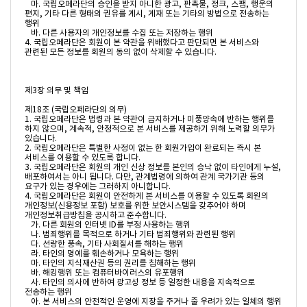
   마. 국립오페라단의 승인을 받지 아니한 광고, 판촉물, 정크, 스팸, 행운의 
편지, 기타 다른 형태의 권유를 게시, 게재 또는 기타의 방법으로 전송하는 
행위

   바. 다른 사용자의 개인정보를 수집 또는 저장하는 행위

4. 국립오페라단은 회원이 본 약관을 위배했다고 판단되면 본 서비스와 
관련된 모든 정보를 회원의 동의 없이 삭제할 수 있습니다.

제3장 의무 및 책임

제18조 (국립오페라단의 의무)

1. 국립오페라단은 법령과 본 약관이 금지하거나 미풍양속에 반하는 행위를 
하지 않으며, 계속적, 안정적으로 본 서비스를 제공하기 위해 노력할 의무가 
있습니다.

2. 국립오페라단은 특별한 사정이 없는 한 회원가입이 완료되는 즉시 본 
서비스를 이용할 수 있도록 합니다.

3. 국립오페라단은 회원의 개인 신상 정보를 본인의 승낙 없이 타인에게 누설, 
배포하여서는 아니 됩니다. 다만, 관계법령에 의하여 관계 국가기관 등의 
요구가 있는 경우에는 그러하지 아니합니다.

4. 국립오페라단은 회원이 안전하게 본 서비스를 이용할 수 있도록 회원의 
개인정보(신용정보 포함) 보호를 위한 보안시스템을 갖추어야 하며 
개인정보취급방침을 공시하고 준수합니다.

   가. 다른 회원의 인터넷 ID를 부정 사용하는 행위

   나. 범죄행위를 목적으로 하거나 기타 범죄행위와 관련된 행위

   다. 선량한 풍속, 기타 사회질서를 해하는 행위

   라. 타인의 명예를 훼손하거나 모욕하는 행위

   마. 타인의 지식재산권 등의 권리를 침해하는 행위

   바. 해킹행위 또는 컴퓨터바이러스의 유포행위

   사. 타인의 의사에 반하여 광고성 정보 등 일정한 내용을 지속적으로 
전송하는 행위

   아. 본 서비스의 안전적인 운영에 지장을 주거나 줄 우려가 있는 일체의 행위
