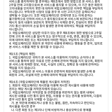
서비스를 중지하여야 할 경우에는 제8조에서 정한 방법으로 본 서비스 중지 
2주일 전에 고지함으로써 본 서비스를 중지할 수 있으며, 이 기간 동안 회원이 
고지내용을 인지하지 못한 데 대하여 국립오페라단은 아무런 책임을 부담하지 
아니합니다. 부득이한 사정이 있을 경우 위 사전 고지기간은 감축되거나 
생략될 수 있습니다. 또한 국립오페라단은 천재지변 또는 이에 준하는 
불가항력으로 인하여 서비스가 중지됨으로써 본 서비스에 보관되거나 전송된 
메시지 등의 내용이 보관되지 못하였거나 삭제된 경우, 전송되지 못한 경우 및 
기타 통신 데이터의 손실 등이 발생한 경우에 대하여도 책임을 부담하지 
아니합니다. 

3. 국립오페라단은 상당한 이유가 있는 경우 제8조에서 정한 방법으로 2주일 
전에 고지 후 서비스를 일시적 또는 영구적으로 수정, 변경, 중단할 수 있으며, 
이에 대하여 회원 또는 제3자에게 어떠한 책임도 부담하지 아니합니다.

4. 국립오페라단은 회원이 본 약관의 내용에 위배되는 행동을 한 경우, 임의로 
본 서비스 사용을 제한 및 중지할 수 있습니다.

제15조 (책임의 제한)

1. 국립오페라단은 귀하가 본 서비스를 이용하여 기대하는 손익이나 본 
서비스를 통하여 얻은 자료로 인한 손해에 관하여 책임을 지지 않으며, 회원이 
본 서비스에 게재한 정보, 자료, 사실의 신뢰도, 정확성 등 내용에 관하여는 
책임을 지지 않습니다.

2. 국립오페라단은 본 서비스 이용과 관련하여 회원에게 발생한 손해 중 
회원의 고의, 과실에 의한 손해에 대하여 책임을 부담하지 아니합니다.

제16조 (국립오페라단에 제출된 게시물의 저작권)

1. 회원이 국립오페라단 게시판을 이용해 게시한 게시물의 내용에 대한 
권리는 해당 게시물 저작권자에게 있습니다.

2. 국립오페라단은 저작권법 등 관련법령을 위반하지 않는 범위 내에서 
게시된 내용을 사전 통지 없이 편집, 이동할 수 있는 권리를 보유하며, 다음의 
경우 사전 통지 없이 삭제할 수 있습니다.

   가. 본 약관에 위배되거나 상용 또는 불법, 음란, 저속하다고 판단되는 
게시물을 게시한 경우

   나. 다른 회원 또는 제3자나 단체 비방하거나 중상모략으로 명예를 