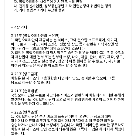
   자. 국립오페라단 사이트에 게시된 정보의 변경

   차. 전기통신사업법, 정보통신망법 기타 관련법령에 위반되는 행위

   카. 기타 불법적이거나 부당한 행위

제4장 기타

제19조 (국립오페라단의 소유권)

1. 국립오페라단이 제공하는 본 서비스, 그에 필요한 소프트웨어, 이미지, 
마크, 로고, 디자인, 서비스명칭, 정보 및 상표 등과 관련된 지식재산권 및 
기타 권리는 국립오페라단에게 소유권이 있습니다.

2. 회원은 국립오페라단이 명시적으로 승인한 경우를 제외하고는 전항 소정의 
각 재산권에 대한 전부 또는 일부의 수정, 대여, 대출, 판매, 배포, 제작, 양도, 
재 라이선스, 담보권 설정 행위, 상업적 이용 행위를 할 수 없으며, 제3자로 
하여금 이와 같은 행위를 하도록 허락할 수 없습니다.

제20조 (양도금지)

회원은 본 서비스의 이용권한을 타인에게 양도, 증여할 수 없으며, 이를 
담보로 제공할 수 없습니다.

제21조 (손해배상)

국립오페라단은 무료로 제공되는 서비스와 관련하여 회원에게 어떠한 손해가 
발생하더라도 국립오페라단이 고의로 행한 범죄행위를 제외하고 이에 대하여 
책임을 부담하지 아니합니다.

제22조 (면책조항)

1. 국립오페라단은 본 서비스에 표출된 어떠한 의견이나 정보에 대해 
확신이나 대표할 의무가 없으며 회원이나 제3자에 의해 표출된 의견을 
승인하거나 반대하거나 수정하지 않습니다. 국립오페라단은 어떠한 경우라도 
회원이 본 서비스에 담긴 정보에 의존해 잃은 이득이나 입은 해에 대해 책임이 
없습니다.
