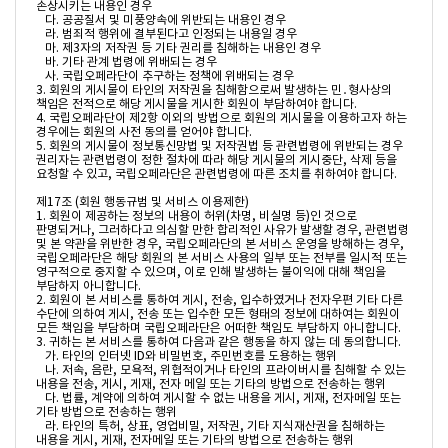
손상시키는 내용인 경우

   다. 공공질서 및 미풍양속에 위반되는 내용인 경우

   라. 범죄적 행위에 결부된다고 인정되는 내용일 경우

   마. 제3자의 저작권 등 기타 권리를 침해하는 내용인 경우

   바. 기타 관계 법령에 위배되는 경우

   사. 국립오페라단이 추구하는 정책에 위배되는 경우

3. 회원의 게시물이 타인의 저작권을 침해함으로써 발생하는 민․형사상의 
책임은 전적으로 해당 게시물을 게시한 회원이 부담하여야 합니다.

4. 국립오페라단이 제2항 이외의 방법으로 회원의 게시물을 이용하고자 하는 
경우에는 회원의 사전 동의를 얻어야 합니다.

5. 회원의 게시물이 정보통신망법 및 저작권법 등 관련법령에 위반되는 경우 
권리자는 관련법령이 정한 절차에 따라 해당 게시물의 게시중단, 삭제 등을 
요청할 수 있고, 국립오페라단은 관련법령에 따른 조치를 취하여야 합니다.

제17조 (회원 행동규범 및 서비스 이용제한)

1. 회원이 제공하는 정보의 내용이 허위(차명, 비실명 등)인 것으로 
판명되거나, 그러하다고 의심할 만한 합리적인 사유가 발생할 경우, 관련법령 
및 본 약관을 위반한 경우, 국립오페라단의 본 서비스 운영을 방해하는 경우, 
국립오페라단은 해당 회원의 본 서비스 사용의 일부 또는 전부를 일시적 또는 
영구적으로 중지할 수 있으며, 이로 인해 발생하는 불이익에 대해 책임을 
부담하지 아니합니다.

2. 회원이 본 서비스를 통하여 게시, 전송, 입수하였거나 전자우편 기타 다른 
수단에 의하여 게시, 전송 또는 입수한 모든 형태의 정보에 대하여는 회원이 
모든 책임을 부담하며 국립오페라단은 어떠한 책임도 부담하지 아니합니다.

3. 귀하는 본 서비스를 통하여 다음과 같은 행동을 하지 않는 데 동의합니다.

   가. 타인의 인터넷 ID와 비밀번호, 주민번호를 도용하는 행위

   나. 저속, 음란, 모욕적, 위협적이거나 타인의 프라이버시를 침해할 수 있는 
내용을 전송, 게시, 게재, 전자 메일 또는 기타의 방법으로 전송하는 행위

   다. 법률, 계약에 의하여 게시할 수 없는 내용을 게시, 게재, 전자메일 또는 
기타 방법으로 전송하는 행위

   라. 타인의 특허, 상표, 영업비밀, 저작권, 기타 지식재산권을 침해하는 
내용을 게시, 게재, 전자메일 또는 기타의 방법으로 전송하는 행위
