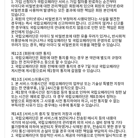
1. 가입 신청자가 국립오페라단 서비스 가입 절차를 완료하는 순간부터 
아이디와 비밀번호에 대한 관리책임은 회원에게 있으며 회원의 인터넷 ID와 
비밀번호를 사용하여 발생하는 모든 결과에 대한 책임은 회원 본인에게 
있습니다.

2. 회원의 인터넷 ID나 비밀번호가 부정하게 사용되었다는 사실을 발견한 
경우에는 즉시 국립오페라단에 신고하여야 합니다. 신고하지 않거나 신고를 
한 경우에도 국립오페라단의 안내에 따르지 않음으로 인한 모든 책임은 회원 
본인에게 있습니다.

3. 국립오페라단은 아이디 및 비밀번호에 대한 유출 우려가 있거나, 반사회적 
미풍양속에 어긋나거나 국립오페라단 및 국립오페라단의 운영자로 오인될 
우려가 있는 경우, 해당 아이디 및 비밀번호의 이용을 제한할 수 있습니다.

제12조 (회원에 대한 통지)

1. 국립오페라단은 회원에 대한 통지를 하는 경우 본 약관에 별도의 규정이 
없는 한 전자우편주소 등으로 할 수 있습니다.

2. 국립오페라단은 회원 전체에 대한 통지의 경우 7일 이상 국립오페라단 
게시판에 게시함으로써 제1항의 통지에 갈음할 수 있습니다.

제13조 (서비스이용시간)

1. 본 서비스 이용시간은 국립오페라단의 업무상 또는 기술상 특별한 지장이 
없는 한 연중무휴, 1일 24시간을 원칙으로 합니다.

2. 제1항의 이용시간은 정기점검 등의 필요로 인하여 국립오페라단이 정한 날 
또는 시간은 예외로 합니다. 이 경우 국립오페라단은 제8조에서 정하는 
방법으로 회원에게 그 사유를 사전 통지하여야 하고, 사전 통지할 수 없는 
부득이한 사유가 있는 경우에는 사후에 통지할 수 있습니다.

제14조 (서비스의 중지 및 정보의 저장과 사용)

1. 국립오페라단은 본 서비스에 보관되거나 전송된 메시지 등의 내용이 
국가의 비상사태, 국립오페라단의 관리범위 외의 서비스 설비 장애 및 기타 
불가항력에 의하여 보관되지 못하였거나 삭제된 경우, 전송되지 못한 경우 및 
기타 통신 데이터의 손실이 있을 경우 이에 대한 책임을 부담하지 아니합니다.

2. 국립오페라단이 정상적인 서비스 제공의 어려움으로 인하여 일시적으로 본 