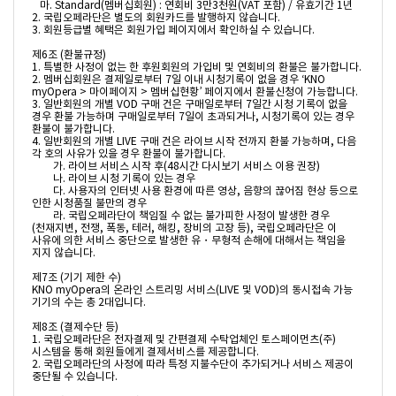
   마. Standard(멤버십회원) : 연회비 3만3천원(VAT 포함) / 유효기간 1년

2. 국립오페라단은 별도의 회원카드를 발행하지 않습니다.

3. 회원등급별 혜택은 회원가입 페이지에서 확인하실 수 있습니다.

제6조 (환불규정)

1. 특별한 사정이 없는 한 후원회원의 가입비 및 연회비의 환불은 불가합니다.

2. 멤버십회원은 결제일로부터 7일 이내 시청기록이 없을 경우 ‘KNO 
myOpera > 마이페이지 > 멤버십현황’ 페이지에서 환불신청이 가능합니다.

3. 일반회원의 개별 VOD 구매 건은 구매일로부터 7일간 시청 기록이 없을 
경우 환불 가능하며 구매일로부터 7일이 초과되거나, 시청기록이 있는 경우 
환불이 불가합니다.

4. 일반회원의 개별 LIVE 구매 건은 라이브 시작 전까지 환불 가능하며, 다음 
각 호의 사유가 있을 경우 환불이 불가합니다.

	가. 라이브 서비스 시작 후(48시간 다시보기 서비스 이용 권장)

	나. 라이브 시청 기록이 있는 경우

	다. 사용자의 인터넷 사용 환경에 따른 영상, 음향의 끊어짐 현상 등으로 
인한 시청품질 불만의 경우

	라. 국립오페라단이 책임질 수 없는 불가피한 사정이 발생한 경우
(천재지변, 전쟁, 폭동, 테러, 해킹, 장비의 고장 등), 국립오페라단은 이 
사유에 의한 서비스 중단으로 발생한 유・무형적 손해에 대해서는 책임을 
지지 않습니다.

제7조 (기기 제한 수)

KNO myOpera의 온라인 스트리밍 서비스(LIVE 및 VOD)의 동시접속 가능 
기기의 수는 총 2대입니다.

제8조 (결제수단 등)

1. 국립오페라단은 전자결제 및 간편결제 수탁업체인 토스페이먼츠(주) 
시스템을 통해 회원들에게 결제서비스를 제공합니다.

2. 국립오페라단의 사정에 따라 특정 지불수단이 추가되거나 서비스 제공이 
중단될 수 있습니다.
