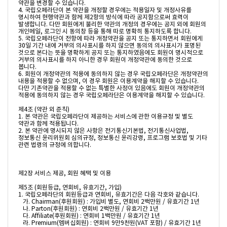
약관을 변경할 수 있습니다.

4. 국립오페라단이 본 약관을 개정할 경우에는 적용일자 및 개정사유를 
명시하여 현행약관과 함께 제2항의 방식에 따라 공지함으로써 효력이 
발생합니다. 다만 회원에게 불리한 약관의 개정의 경우에는 공지 외에 회원의 
개인메일, 로그인 시 동의창 등을 통해 따로 명확히 통지하도록 합니다.

5. 국립오페라단이 전항에 따라 개정약관을 공지 또는 통지하면서 회원에게 
30일 기간 내에 거부의 의사표시를 하지 않으면 동의의 의사표시가 표명된 
것으로 본다는 뜻을 명확하게 공지 또는 통지하였음에도 회원이 명시적으로 
거부의 의사표시를 하지 아니한 경우 회원이 개정약관에 동의한 것으로 
봅니다.

6. 회원이 개정약관의 적용에 동의하지 않는 경우 국립오페라단은 개정약관의 
내용을 적용할 수 없으며, 이 경우 회원은 이용계약을 해지할 수 있습니다. 
다만 기존약관을 적용할 수 없는 특별한 사정이 있음에도 회원이 개정약관의 
적용에 동의하지 않는 경우 국립오페라단은 이용계약을 해지할 수 있습니다.

제4조 (약관 외 준칙)

1. 본 약관은 국립오페라단이 제공하는 서비스에 관한 이용규정 및 별도 
약관과 함께 적용됩니다.

2. 본 약관에 명시되지 않은 사항은 전기통신기본법, 전기통신사업법, 
정보통신 윤리위원회 심의규정, 정보통신 윤리강령, 프로그램 보호법 및 기타 
관련 법령의 규정에 의합니다.

제2장 서비스 제공, 회원 혜택 및 이용

제5조 (회원등급, 연회비, 유효기간, 가입)

1. 국립오페라단의 회원등급과 연회비, 유효기간은 다음 각호와 같습니다.

   가. Chairman(후원회원) : 가입비 별도, 연회비 2백만원 / 유효기간 1년

   나. Parton(후원회원) : 연회비 2백만원 / 유효기간 1년

   다. Affiliate(후원회원) : 연회비 1백만원 / 유효기간 1년

   라. Premium(멤버십회원) : 연회비 9만9천원(VAT 포함) / 유효기간 1년
