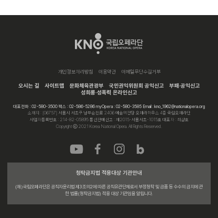
개인정보처리방침
이용약관
이메일무단수집거부
오시는 길
사이트맵
문화체육관광부
국민권익위원회 공익신고
부패·공익신고
성희롱·성폭력 온라인신고
대표전화 : 02-580-3500 팩스 : 02-586-5286 myOpera : 02-580-3585 Email : kno_1962@nationalopera.org
소재지 : [06757] 서울시 서초구 남부순환로 2406 예술의전당 오페라하우스 4층 국립오페라단
사업자등록번호 : 214-82-05895 통신판매신고 : 제2015-서울서초-1015호 대표자 : 최상호
Copyright ⓒ 2021 Korea National Opera. All Rights Reserved.
청탁금지법 적용대상 기관안내
(재)국립오페라단은 공직자윤리법 제3조의2에 따른 공직유관단체로서 부정청탁 및 금품 등 수수의 금지에 관
한 법률(청탁금지법) 적용 대상 기관임을 알립니다.