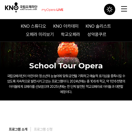
KNO 스튜디오
KNO 아카데미
KNO 솔리스트
오페라 미리보기
학교오페라
성악콩쿠르
School Tour Opera
국립오페라단이 어린이와 청소년의 눈높이에 맞춰 공연을 기획하고
예술적 호기심을 충족시킬 수
있도록 지속적으로 발전시키고 있는 프로그램이다.
2024년에는 총 106개 학교, 약 1만 6천명의
아이들에게 오페라를 선보였으며
2025년에는 한 단계 발전된 학교오페라로 아이들과 대면할
예정이다.
프로그램 소개
프로그램 신청