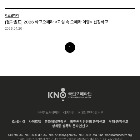
학교오페라
[결과발표] 2026 학교오페라 <교실 속 오페라 여행> 선정학교
2026.04.20
1
개인정보처리방침
이용약관
이메일무단수집거부
오시는 길
사이트맵
문화체육관광부
국민권익위원회 공익신고
부패·공익신고
성희롱·성폭력 온라인신고
대표전화 : 02-580-3500 팩스 : 02-586-5286 myOpera : 02-580-3585 Email : kno_1962@nationalopera.org
소재지 : [06757] 서울시 서초구 남부순환로 2406 예술의전당 오페라하우스 4층 국립오페라단