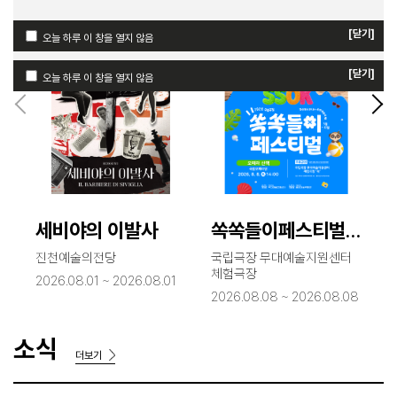
[닫기]
오늘 하루 이 창을 열지 않음
[닫기]
[닫기]
오늘 하루 이 창을 열지 않음
오늘 하루 이 창을 열지 않음
세비야의 이발사
쏙쏙들이페스티벌 <오페라 산책>
진천예술의전당
국립극장 무대예술지원센터
체험극장
2026.08.01 ~ 2026.08.01
2
2026.08.08 ~ 2026.08.08
소식
더보기