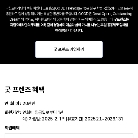
국립오페라단의 후원 회원제 굿프렌즈(GOOD Friends)는 '좋은 친구'처럼 국립오페라단을 든든히
응원하고
함께 성장해 나가는 특별한 동반자를 뜻합니다. GOOD은 Great Opera, Outstanding
Dream 의 약자로,
위대한 오페라와 꿈을 함께 만들어가는 의미를 담고 있습니다.
굿프렌즈는
국립오페라단의 무대를 더욱 깊이 경험하며 예술과 삶의 가치를 나누는 후원 공동체로 함께할
여러분을 기다립니다.
굿 프렌즈 가입하기
굿 프렌즈 혜택
연 회 비 :
20만원
회원기간 :
연회비 입금일로부터 1년
예) 가입일: 2025. 2. 1 * [유효기간] 2025.2.1.~2026.1.31.
회원혜택