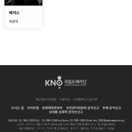
베이스
최공석
개인정보처리방침
이용약관
이메일무단수집거부
오시는 길
사이트맵
문화체육관광부
국민권익위원회 공익신고
부패·공익신고
성희롱·성폭력 온라인신고
대표전화 : 02-580-3500 팩스 : 02-586-5286 myOpera : 02-580-3585 Email : kno_1962@nationalopera.org
소재지 : [06757] 서울시 서초구 남부순환로 2406 예술의전당 오페라하우스 4층 국립오페라단
사업자등록번호 : 214-82-05895 통신판매신고 : 제2015-서울서초-1015호 대표자 : 최상호