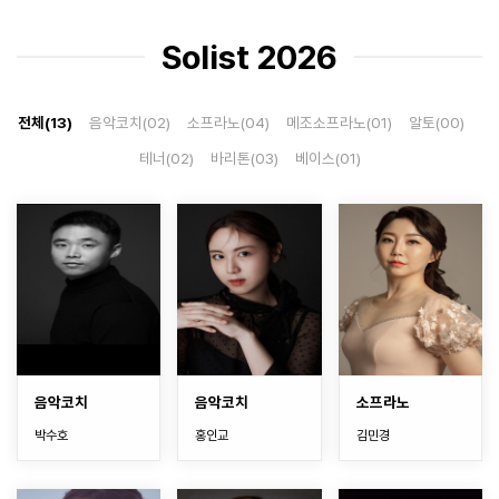
Solist 2026
전체(
13
)
음악코치(
02
)
소프라노(
04
)
메조소프라노(
01
)
알토(
00
)
테너(
02
)
바리톤(
03
)
베이스(
01
)
음악코치
음악코치
소프라노
박수호
홍인교
김민경