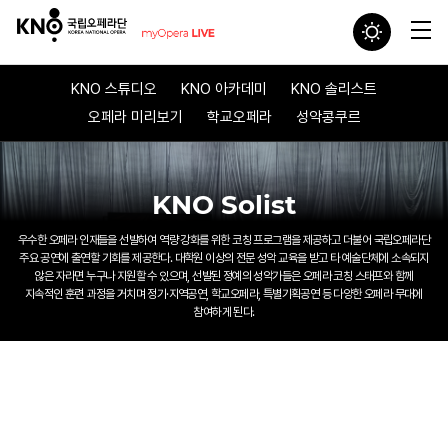
KNO 스튜디오
KNO 아카데미
KNO 솔리스트
오페라 미리보기
학교오페라
성악콩쿠르
KNO Solist
우수한 오페라 인재들을 선발하여 역량 강화를 위한 코칭 프로그램을 제공하고
더불어 국립오페라단
주요 공연에 출연할 기회를 제공한다.
대학원 이상의 전문 성악 교육을 받고 타 예술단체에 소속되지
않은 자라면 누구나 지원할 수 있으며,
선발된 정예의 성악가들은 오페라 코칭 스태프와 함께
지속적인 훈련 과정을 거치며
정기·지역공연, 학교오페라, 특별기획공연 등 다양한 오페라 무대에
참여하게 된다.