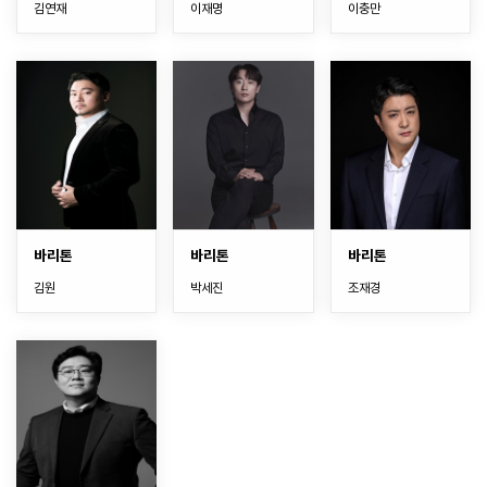
김연재
이재명
이충만
바리톤
바리톤
바리톤
김원
박세진
조재경