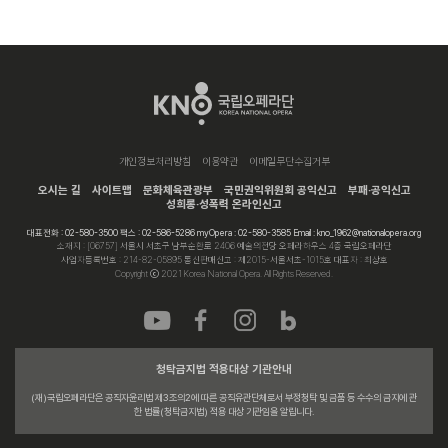
개인정보처리방침
이용약관
이메일무단수집거부
오시는 길
사이트맵
문화체육관광부
국민권익위원회 공익신고
부패·공익신고
성희롱·성폭력 온라인신고
대표전화 : 02-580-3500 팩스 : 02-586-5286 myOpera : 02-580-3585 Email : kno_1962@nationalopera.org
소재지 : [06757] 서울시 서초구 남부순환로 2406 예술의전당 오페라하우스 4층 국립오페라단
사업자등록번호 : 214-82-05895 통신판매신고 : 제2015-서울서초-1015호 대표자 : 최상호
Copyright ⓒ 2021 Korea National Opera. All Rights Reserved.
청탁금지법 적용대상 기관안내
(재)국립오페라단은 공직자윤리법 제3조의2에 따른 공직유관단체로서 부정청탁 및 금품 등 수수의 금지에 관
한 법률(청탁금지법) 적용 대상 기관임을 알립니다.