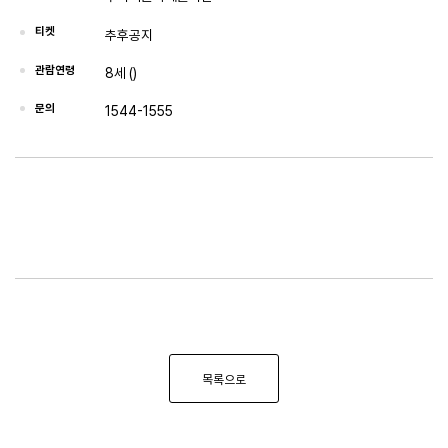
티켓
추후공지
관람연령
8세 ()
문의
1544-1555
목록으로