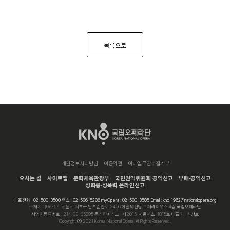
목록으로
개인정보처리방침
이용약관
이메일무단수집거부
오시는 길
사이트맵
문화체육관광부
국민권익위원회 공익신고
부패·공익신고
성희롱·성폭력 온라인신고
대표전화 : 02-580-3500 팩스 : 02-586-5286 myOpera : 02-580-3585 Email : kno_1962@nationalopera.org
소재지 : [06757] 서울시 서초구 남부순환로 2406 예술의전당 오페라하우스 4층 국립오페라단
사업자등록번호 : 214-82-05895 통신판매신고 : 제2015-서울서초-1015호 대표자 : 최상호
Copyright ⓒ 2021 Korea National Opera. All Rights Reserved.