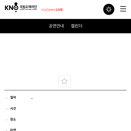
공연안내
캘린더
일자
~
시간
장소
티켓