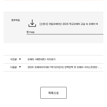
첨부파일
[신청서] 국립오페라단 2026 학교오페라 교실 속 오페라 여
행.hwp
이전글
오페라 <베르테르> 미리보기
다음글
2026 오페라아카데미 1학기(어린이) 반짝반짝 첫 오페라-자라스트로반 - 바리톤 이천초
목록으로