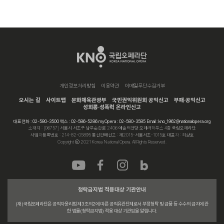
개인정보처리방침
이용약관
이메일무단수집거부
오시는 길
사이트맵
문화체육관광부
국민권익위원회 공익신고
부패·공익신고
성희롱·성폭력 온라인신고
대표전화 : 02-580-3500 팩스 : 02-586-5286 myOpera : 02-580-3585 Email : kno_1962@nationalopera.org
소재지 : [06757] 서울시 서초구 남부순환로 2406 예술의전당 오페라하우스 4층 국립오페라단
사업자등록번호 : 214-82-05895 통신판매신고 : 제2015-서울서초-1015호 대표자 : 최상호
Copyright ⓒ 2021 Korea National Opera. All Rights Reserved.
청탁금지법 적용대상 기관안내
(재)국립오페라단은 공직자윤리법 제3조의2에 따른 공직유관단체로서 부정청탁 및 금품 등 수수의 금지에 관
한 법률(청탁금지법) 적용 대상 기관임을 알립니다.