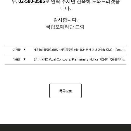
우,
02-580-3585
로 연락 주시면 신속히 도와드리겠습
니다.
감사합니다.
국립오페라단 드림
이전글
제24회 국립오페라단 성악콩쿠르 예선결과·본선 안내 24th KNO – Results & Final Round
다음글
24th KNO Vocal Concours: Preliminary Notice 제24회 국립오페라단 성악콩쿠르 예선 공지
목록으로