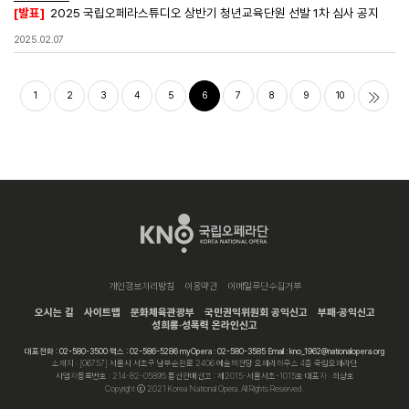
[발표]
2025 국립오페라스튜디오 상반기 청년교육단원 선발 1차 심사 공지
2025.02.07
1
2
3
4
5
6
7
8
9
10
개인정보처리방침
이용약관
이메일무단수집거부
오시는 길
사이트맵
문화체육관광부
국민권익위원회 공익신고
부패·공익신고
성희롱·성폭력 온라인신고
대표전화 : 02-580-3500 팩스 : 02-586-5286 myOpera : 02-580-3585 Email : kno_1962@nationalopera.org
소재지 : [06757] 서울시 서초구 남부순환로 2406 예술의전당 오페라하우스 4층 국립오페라단
사업자등록번호 : 214-82-05895 통신판매신고 : 제2015-서울서초-1015호 대표자 : 최상호
Copyright ⓒ 2021 Korea National Opera. All Rights Reserved.