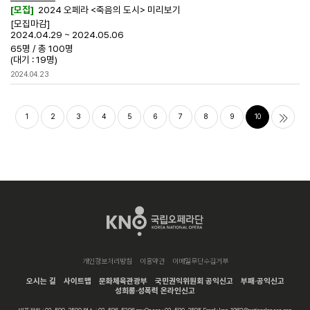
[모집]
2024 오페라 <죽음의 도시> 미리보기
[모집마감]
2024.04.29 ~ 2024.05.06
65명
/
총 100명
(대기 : 19명)
2024.04.23
1
2
3
4
5
6
7
8
9
10
개인정보처리방침
이용약관
이메일무단수집거부
오시는 길
사이트맵
문화체육관광부
국민권익위원회 공익신고
부패·공익신고
성희롱·성폭력 온라인신고