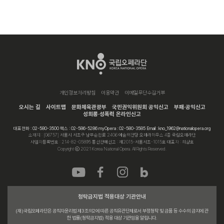
개인정보처리방침
이용약관
이메일무단수집거부
오시는 길
사이트맵
문화체육관광부
국민권익위원회 공익신고
부패·공익신고
성희롱·성폭력 온라인신고
대표전화 : 02-580-3500 팩스 : 02-586-5286 myOpera : 02-580-3585 Email : kno_1962@nationalopera.org
소재지 : [06757] 서울시 서초구 남부순환로 2406 예술의전당 오페라하우스 4층 국립오페라단
사업자등록번호 : 214-82-05895 통신판매신고 : 제2015-서울서초-1015호 대표자 : 최상호
Copyright ⓒ 2021 Korea National Opera. All Rights Reserved.
청탁금지법 적용대상 기관안내
(재)국립오페라단은 공직자윤리법 제3조의2에 따른 공직유관단체로서 부정청탁 및 금품 등 수수의 금지에 관
한 법률(청탁금지법) 적용 대상 기관임을 알립니다.