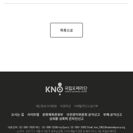
목록으로
개인정보처리방침
이용약관
이메일무단수집거부
오시는 길
사이트맵
문화체육관광부
국민권익위원회 공익신고
부패·공익신고
성희롱·성폭력 온라인신고
대표전화 : 02-580-3500 팩스 : 02-586-5286 myOpera : 02-580-3585 Email : kno_1962@nationalopera.org
소재지 : [06757] 서울시 서초구 남부순환로 2406 예술의전당 오페라하우스 4층 국립오페라단