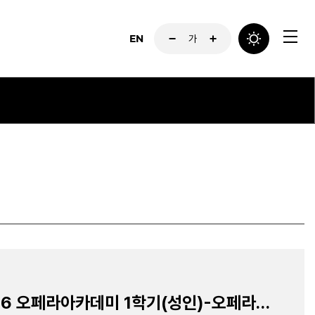
EN
가
2026 오페라아카데미 1학기(성인)-오페라합창교실(월요일) - 합창지휘 신인철