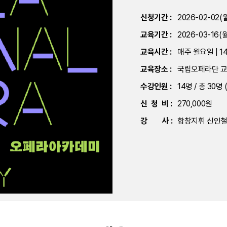
신청기간 :
2026-02-02(월
교육기간 :
2026-03-16(월
교육시간 :
매주 월요일 | 14:
교육장소 :
국립오페라단 교육
수강인원 :
14명 / 총 30명 
신 청 비 :
270,000원
강 사 :
합창지휘 신인